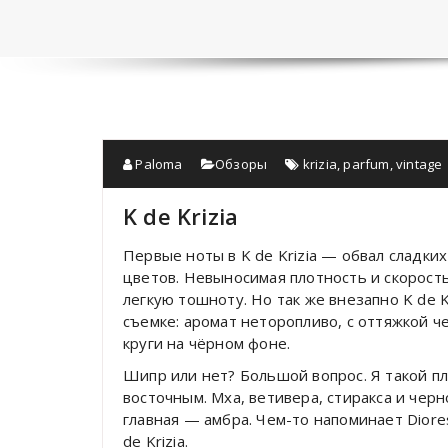
Paloma
Обзоры
krizia
,
parfum
,
vintage
K de Krizia
Первые ноты в K de Krizia — обвал сладки
цветов. Невыносимая плотность и скорост
легкую тошноту. Но так же внезапно K de 
съемке: аромат неторопливо, с оттяжкой 
круги на чёрном фоне.
Шипр или нет? Большой вопрос. Я такой п
восточным. Мха, ветивера, стиракса и чер
главная — амбра. Чем-то напоминает Diores
de Krizia.