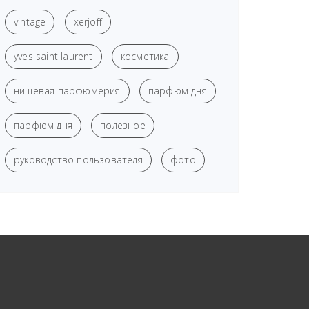
vintage
xerjoff
yves saint laurent
косметика
нишевая парфюмерия
парфюм дня
парфюм дня
полезное
руководство пользователя
фото