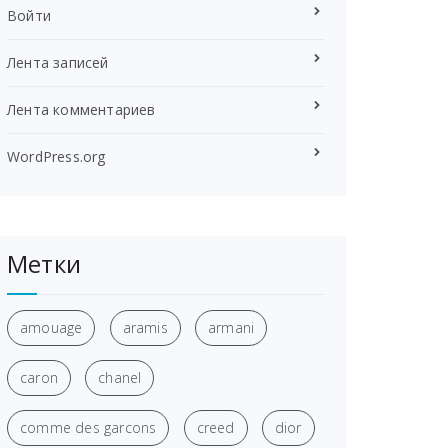
Войти
Лента записей
Лента комментариев
WordPress.org
Метки
amouage
aramis
armani
caron
chanel
comme des garcons
creed
dior