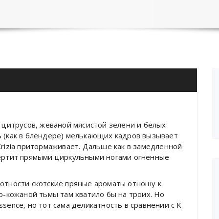
х цитрусов, жеваной мясистой зелени и белых
ь (как в блендере) мелькающих кадров вызывает
Krizia притормаживает. Дальше как в замедленной
чертит прямыми циркульными ногами огненные
лотности скотские пряные ароматы отношу к
но-кожаной тьмы там хватило бы на троих. Но
sence, но тот сама деликатность в сравнении с K