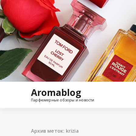
Перейти
к
содержимому
Aromablog
Парфюмерные обзоры и новости
Архив меток: krizia