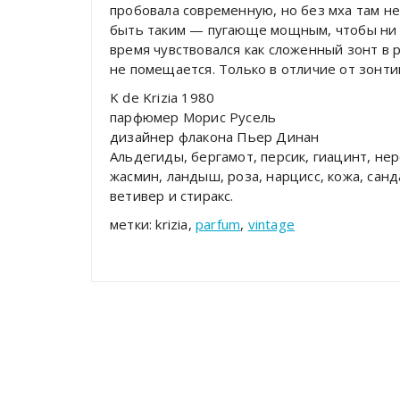
пробовала современную, но без мха там не
быть таким — пугающе мощным, чтобы ни р
время чувствовался как сложенный зонт в р
не помещается. Только в отличие от зонтик
K de Krizia 1980
парфюмер Морис Русель
дизайнер флакона Пьер Динан
Альдегиды, бергамот, персик, гиацинт, нер
жасмин, ландыш, роза, нарцисс, кожа, санд
ветивер и стиракс.
метки: krizia,
parfum
,
vintage