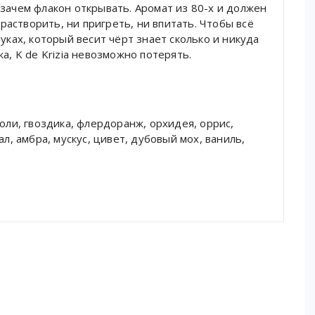
зачем флакон открывать. Аромат из 80-х и должен
астворить, ни пригреть, ни впитать. Чтобы всё
уках, который весит чёрт знает сколько и никуда
а, K de Krizia невозможно потерять.
оли, гвоздика, флердоранж, орхидея, оррис,
ал, амбра, мускус, цивет, дубовый мох, ваниль,