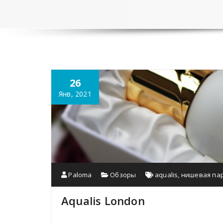
26
Янв, 2021
Paloma
Обзоры
aqualis
,
нишевая па
Aqualis London