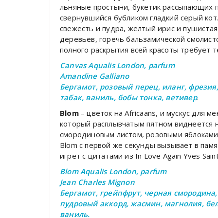
льняные простыни, букетик рассыпающих 
свернувшийся бубликом гладкий серый кот.
свежесть и пудра, желтый ирис и пушиста
деревьев, горечь бальзамической смолисто
полного раскрытия всей красоты требует т
Canvas Aqualis London, parfum
Amandine Galliano
Бергамот, розовый перец, иланг, фрезия,
табак, ваниль, бобы тонка, ветивер
.
Blom
– цветок на Africaans, и мускус для 
который расплывчатым пятном виднеется 
смородиновым листом, розовыми яблоками 
Blom с первой же секунды вызывает в памя
игрет с цитатами из In Love Again Yves Saint
Blom Aqualis London, parfum
Jean Charles Mignon
Бергамот, грейпфрут, черная смородина, 
пудровый аккорд, жасмин, магнолия, бел
ваниль.