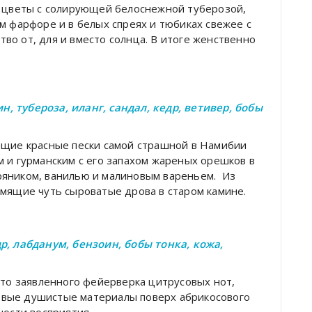
е цветы с солирующей белоснежной туберозой,
м фарфоре и в белых спреях и тюбиках свежее с
во от, для и вместо солнца. В итоге женственно
, тубероза, иланг, сандал, кедр, ветивер, бобы
ющие красные пески самой страшной в Намибии
м и гурманским с его запахом жареных орешков в
ряником, ванилью и малиновым вареньем. Из
ымящие чуть сыроватые дрова в старом камине.
р, лабданум, бензоин, бобы тонка, кожа,
сто заявленного фейерверка цитрусовых нот,
вые душистые материалы поверх абрикосового
ности восприятия.