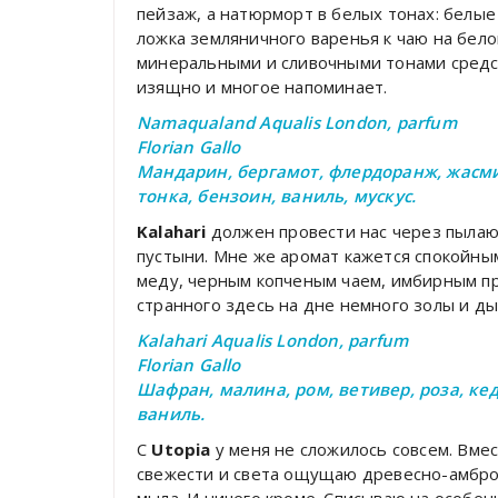
пейзаж, а натюрморт в белых тонах: белы
ложка земляничного варенья к чаю на бело
минеральными и сливочными тонами средст
изящно и многое напоминает.
Namaqualand Aqualis London, parfum
Florian Gallo
Мандарин, бергамот, флердоранж, жасмин
тонка, бензоин, ваниль, мускус.
Kalahari
должен провести нас через пыла
пустыни. Мне же аромат кажется спокойны
меду, черным копченым чаем, имбирным п
странного здесь на дне немного золы и д
Kalahari Aqualis London, parfum
Florian Gallo
Шафран, малина, ром, ветивер, роза, кед
ваниль.
С
Utopia
у меня не сложилось совсем. Вме
свежести и света ощущаю древесно-амбро
мыла. И ничего кроме. Списываю на особен