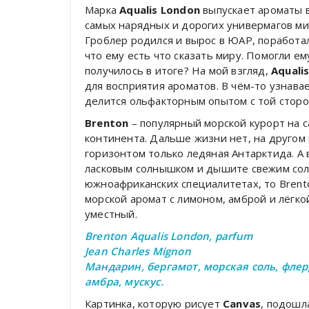
Марка
Aqualis London
выпускает ароматы 
самых нарядных и дорогих универмагов ми
Гроблер родился и вырос в ЮАР, поработа
что ему есть что сказать миру. Помогли е
получилось в итоге? На мой взгляд,
Aquali
для восприятия ароматов. В чём-то узнава
делится ольфакторным опытом с той сторон
Brenton
– популярный морской курорт на 
континента. Дальше жизни нет, на другом
горизонтом только ледяная Антарктида. А 
ласковым солнышком и дышите свежим сол
южноафриканских специалитетах, то Brent
морской аромат с лимоном, амброй и лёгко
уместный.
Brenton Aqualis London, parfum
Jean Charles Mignon
Мандарин, бергамот, морская соль, флер
амбра, мускус.
Картинка, которую рисует
Canvas
, подошл