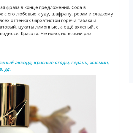
я фраза в конце предложения. Coda в
ок с его любовью к уду, шафрану, розам и сладкому
всех оттенках бархатистой горечи табака и
атовый, цукаты лимонные, а ещё вяленый, с
односе. Красота. Не ново, но всякий раз
леный аккорд, красные ягоды, герань, жасмин,
, уд.