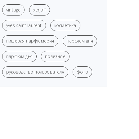
vintage
xerjoff
yves saint laurent
косметика
нишевая парфюмерия
парфюм дня
парфюм дня
полезное
руководство пользователя
фото