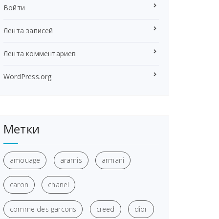
Войти
Лента записей
Лента комментариев
WordPress.org
Метки
amouage
aramis
armani
caron
chanel
comme des garcons
creed
dior