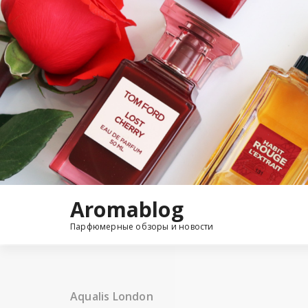
Перейти
к
содержимому
Aromablog
Парфюмерные обзоры и новости
Aqualis London