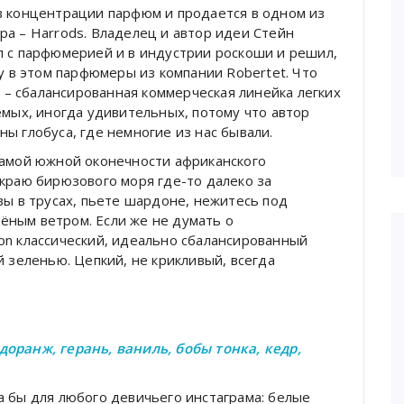
в концентрации парфюм и продается в одном из
ра – Harrods. Владелец и автор идеи Стейн
л с парфюмерией и в индустрии роскоши и решил,
му в этом парфюмеры из компании Robertet. Что
s
– сбалансированная коммерческая линейка легких
емых, иногда удивительных, потому что автор
ы глобуса, где немногие из нас бывали.
самой южной оконечности африканского
 краю бирюзового моря где-то далеко за
вы в трусах, пьете шардоне, нежитесь под
ёным ветром. Если же не думать о
on классический, идеально сбалансированный
й зеленью. Цепкий, не крикливый, всегда
доранж, герань, ваниль, бобы тонка, кедр,
а бы для любого девичьего инстаграма: белые