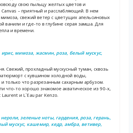
повсюду свою пыльцу желтых цветов и
 Canvas – приятный и расслабляющий. В нем
я мимоза, свежий ветер с цветущих апельсиновых
й ванили и где-то в глубине серая замша. Для
епла и времени.
 ирис, мимоза, жасмин, роза, белый мускус,
меня. Свежий, прохладный мускусный туман, сквозь
натюрморт с кувшином холодной воды,
и только что разрезанным сахарным арбузом.
ти что-то хорошо знакомое акватическое из 90-х,
 Laurent и L`Eau par Kenzo.
нероли, зеленые ноты, гардения, роза, герань,
ый мускус, кашемир, кедр, амбра, ветивер,