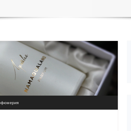
рфюмерия