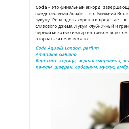
Coda
– это финальный аккорд, завершающа
представлении Aqualis – это Ближний Вост
лукуму. Роза здесь хороша и предстает во 
сливового джема. Лукум клубничный и гран
черной мякотью инжир на тонком золотом п
оторваться невозможно.
Coda Aqualis London, parfum
Amandine Galliano
Бергамот, корица, черная смородина, зе
пачули, шафран, лабданум, мускус, амбра