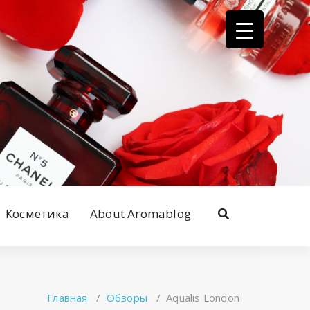
Косметика
About Aromablog
Главная
/
Обзоры
/
Aqualis London