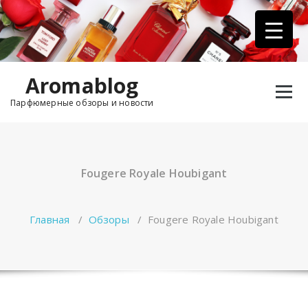
Перейти
к
содержимому
Aromablog
Парфюмерные обзоры и новости
Fougere Royale Houbigant
Главная
/
Обзоры
/
Fougere Royale Houbigant