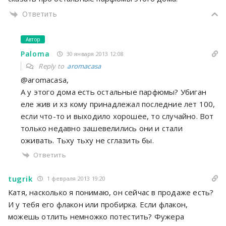
Ответить
Автор
Paloma
30 января 2013 12:08
Reply to
aromacasa
@aromacasa,
А у этого дома есть остальные парфюмы? Убиган
еле жив и хз кому принадлежал последние лет 100,
если что-то и выходило хорошее, то случайно. Вот
только недавно зашевелились они и стали
оживать. Тьху тьху не сглазить бы.
Ответить
tugrik
1 февраля 2013 19:20
Катя, насколько я понимаю, он сейчас в продаже есть?
И у тебя его флакон или пробирка. Если флакон,
можешь отлить немножко потестить? Фужера