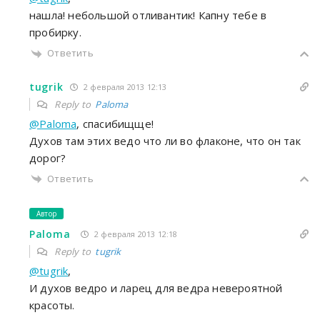
нашла! небольшой отливантик! Капну тебе в
пробирку.
Ответить
tugrik
2 февраля 2013 12:13
Reply to
Paloma
@Paloma
, спасибищще!
Духов там этих ведо что ли во флаконе, что он так
дорог?
Ответить
Автор
Paloma
2 февраля 2013 12:18
Reply to
tugrik
@tugrik
,
И духов ведро и ларец для ведра невероятной
красоты.