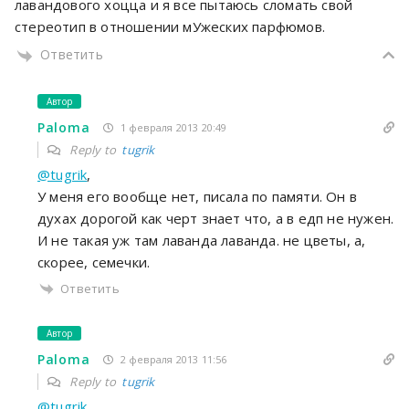
лавандового хоцца и я все пытаюсь сломать свой
стереотип в отношении мУжеских парфюмов.
Ответить
Автор
Paloma
1 февраля 2013 20:49
Reply to
tugrik
@tugrik
,
У меня его вообще нет, писала по памяти. Он в
духах дорогой как черт знает что, а в едп не нужен.
И не такая уж там лаванда лаванда. не цветы, а,
скорее, семечки.
Ответить
Автор
Paloma
2 февраля 2013 11:56
Reply to
tugrik
@tugrik
,