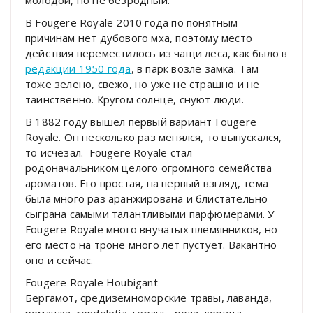
В Fougere Royale 2010 года по понятным
причинам нет дубового мха, поэтому место
действия переместилось из чащи леса, как было в
редакции 1950 года
, в парк возле замка. Там
тоже зелено, свежо, но уже не страшно и не
таинственно. Кругом солнце, снуют люди.
В 1882 году вышел первый вариант Fougere
Royale. Он несколько раз менялся, то выпускался,
то исчезал. Fougere Royale стал
родоначальником целого огромного семейства
ароматов. Его простая, на первый взгляд, тема
была много раз аранжирована и блистательно
сыграна самыми талантливыми парфюмерами. У
Fougere Royale много внучатых племянников, но
его место на троне много лет пустует. Вакантно
оно и сейчас.
Fougere Royale Houbigant
Бергамот, средиземноморские травы, лаванда,
ромашка, rondeletia, герань, роза, корица,