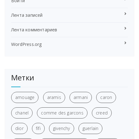
Войти
Лента записей
Лента комментариев
WordPress.org
Метки
amouage
aramis
armani
caron
chanel
comme des garcons
creed
dior
fifi
givenchy
guerlain