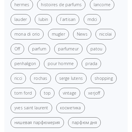
hermes
histoires de parfums
lancome
lauder
lubin
l`artisan
mdci
mona di orio
mugler
News
nicolai
Off
parfum
parfumeur
patou
penhaligon
pour homme
prada
ricci
rochas
serge lutens
shopping
tom ford
top
vintage
xerjoff
yves saint laurent
косметика
нишевая парфюмерия
парфюм дня